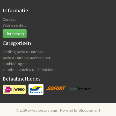
Informatie
Contact
Voorwaarden
Herroeping
Categorieën
kleding Jacht & Outdoor
Jacht & Outdoor accessoires
aanbiedingen
Honden Bench & Nachthokken
Betaalmethodes
© 2026 www.vicostore.com - Powered by Shoppagina.nl