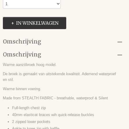
IN WINKELWAGEN
Omschrijving
Omschrijving
Warme aanzitbroek hoog model.
De broek is gemaakt van uitstekende kwaliteit. Ademend waterproef
en stil.
Warme binnen voering.
Made from STEALTH FABRIC - breathable, waterproof & Silent
Full-length chest zip
40mm elasticat braces wih quick-release buckles
2 zipped lower pockets
Ankle to knee zip with baffle