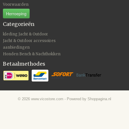
Voorwaarden
Herroeping
Categorieën
kleding Jacht & Outdoor
Jacht & Outdoor accessoires
aanbiedingen
Honden Bench & Nachthokken
Betaalmethodes
© 2026 www.vicostore.com - Powered by Shoppagina.nl