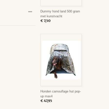
Dummy hond land 500 gram
met kunstvacht
€ 7,50
Honden camouflage hut pop-
up max4
€ 47,95