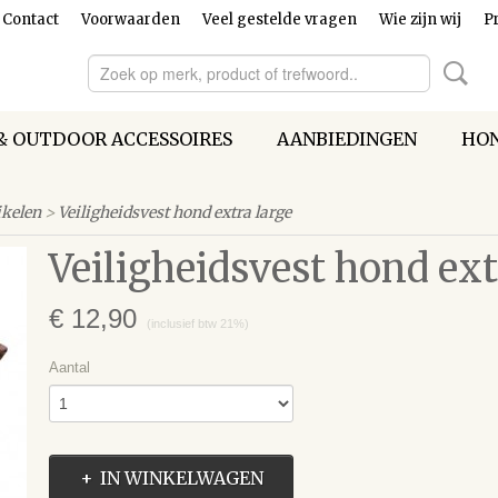
Contact
Voorwaarden
Veel gestelde vragen
Wie zijn wij
Pr
& OUTDOOR ACCESSOIRES
AANBIEDINGEN
HON
kelen
>
Veiligheidsvest hond extra large
Veiligheidsvest hond ext
€ 12,90
(inclusief btw 21%)
Aantal
IN WINKELWAGEN