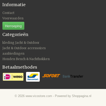
Informatie
Contact
Voorwaarden
Herroeping
Categorieën
kleding Jacht & Outdoor
Jacht & Outdoor accessoires
aanbiedingen
Honden Bench & Nachthokken
Betaalmethodes
© 2026 www.vicostore.com - Powered by Shoppagina.nl