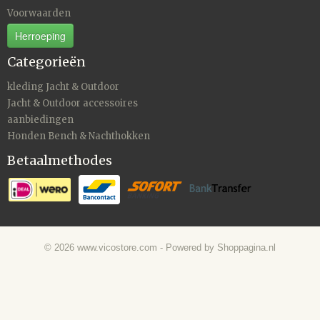
Voorwaarden
Herroeping
Categorieën
kleding Jacht & Outdoor
Jacht & Outdoor accessoires
aanbiedingen
Honden Bench & Nachthokken
Betaalmethodes
© 2026 www.vicostore.com - Powered by Shoppagina.nl