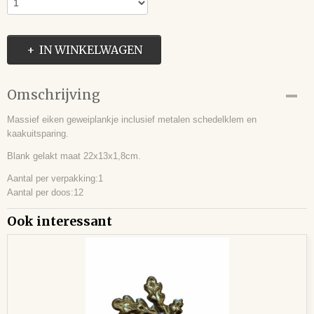
IN WINKELWAGEN
Omschrijving
Massief eiken geweiplankje inclusief metalen schedelklem en
kaakuitsparing.
Blank gelakt maat 22x13x1,8cm.
Aantal per verpakking:1
Aantal per doos:12
Ook interessant