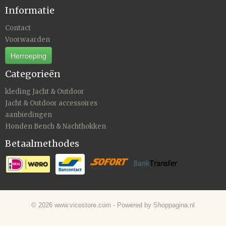
Informatie
Contact
Voorwaarden
Herroeping
Categorieën
kleding Jacht & Outdoor
Jacht & Outdoor accessoires
aanbiedingen
Honden Bench & Nachthokken
Betaalmethodes
© 2026 www.vicostore.com - Powered by Shoppagina.nl