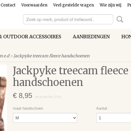
Contact
Voorwaarden
Veel gestelde vragen
Wie zijn wij
Pr
& OUTDOOR ACCESSOIRES
AANBIEDINGEN
HON
n e.d
>
Jackpyke treecam fleece handschoenen
Jackpyke treecam fleece
handschoenen
€ 8,95
(inclusief btw 21%)
maat handschoen
Aantal